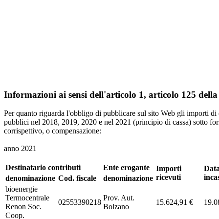
Informazioni ai sensi dell'articolo 1, articolo 125 dell
Per quanto riguarda l'obbligo di pubblicare sul sito Web gli importi di
pubblici nel 2018, 2019, 2020 e nel 2021 (principio di cassa) sotto fo
corrispettivo, o compensazione:
anno 2021
Destinatario contributi
Ente erogante
Importi
Dat
ricevuti
inca
denominazione
Cod. fiscale
denominazione
bioenergie
Termocentrale
Prov. Aut.
02553390218
15.624,91 €
19.0
Renon Soc.
Bolzano
Coop.