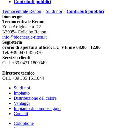
Contributi pubblici
Termocentrale Renon
»
Su di noi
»
Contributi pubblici
bioenergie
Termocentrale Renon
Zona Artiginale n. 72
I-39054 Collalbo Renon
info@bioenergie-ritten.it
Segreteria
orario di apertura ufficio: LU-VE ore 08.00 - 12.00
Tel. +39 0471 356370
Servizio clienti
Cell. +39 0471 1800349
Direttore tecnico
Cell. +39 335 1511844
Su di noi
Impianto
Distribuzione del calore
Vantaggi
Impianto di compostaggio
Contatti
Colophone