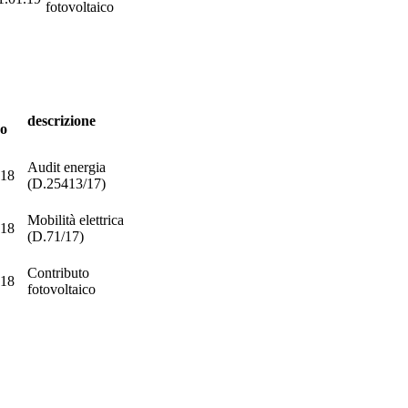
fotovoltaico
descrizione
so
Audit energia
.18
(D.25413/17)
Mobilità elettrica
.18
(D.71/17)
Contributo
.18
fotovoltaico