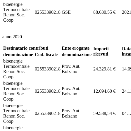
bioenergie
Termocentrale
02553390218
GSE
88.630,55 €
202
Renon Soc.
Coop.
anno 2020
Destinatario contributi
Ente erogante
Importi
Dat
ricevuti
inca
denominazione
Cod. fiscale
denominazione
bioenergie
Termocentrale
Prov. Aut.
02553390218
24.329,81 €
14.0
Renon Soc.
Bolzano
Coop.
bioenergie
Termocentrale
Prov. Aut.
02553390218
12.694,60 €
24.1
Renon Soc.
Bolzano
Coop.
bioenergie
Termocentrale
Prov. Aut.
02553390218
59.538,54 €
04.1
Renon Soc.
Bolzano
Coop.
bioenergie