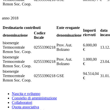
Renon Soc. Coop.
anno 2018
Destinatario contributi
Ente erogante
Importi
data
Codice
ricevuti
incas
denominazione
denominazione
fiscale
bioenergie
Prov. Aut.
6.000,00
Termocentrale
02553390218
13.12
Bolzano
€
Renon Soc. Coop.
bioenergie
Prov. Aut.
1.000,00
Termocentrale
02553390218
23.04
Bolzano
€
Renon Soc. Coop.
bioenergie
94.514,04
Termocentrale
02553390218
GSE
31.01
€
Renon Soc. Coop.
Nascita e sviluppo
Consiglio di amministrazione
Collaboratori
Quota associativa