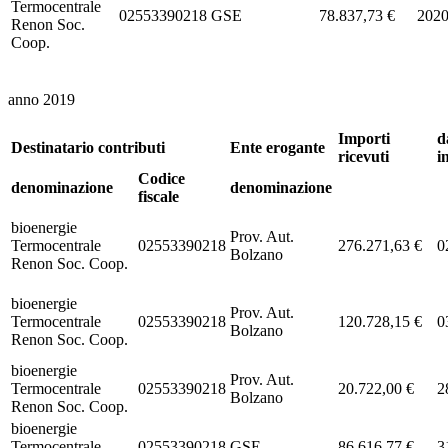
Termocentrale
02553390218
GSE
78.837,73 €
202
Renon Soc.
Coop.
anno 2019
Importi
d
Destinatario contributi
Ente erogante
ricevuti
i
Codice
denominazione
denominazione
fiscale
bioenergie
Prov. Aut.
Termocentrale
02553390218
276.271,63 €
0
Bolzano
Renon Soc. Coop.
bioenergie
Prov. Aut.
Termocentrale
02553390218
120.728,15 €
0
Bolzano
Renon Soc. Coop.
bioenergie
Prov. Aut.
Termocentrale
02553390218
20.722,00 €
2
Bolzano
Renon Soc. Coop.
bioenergie
Termocentrale
02553390218
GSE
86.616,77 €
3